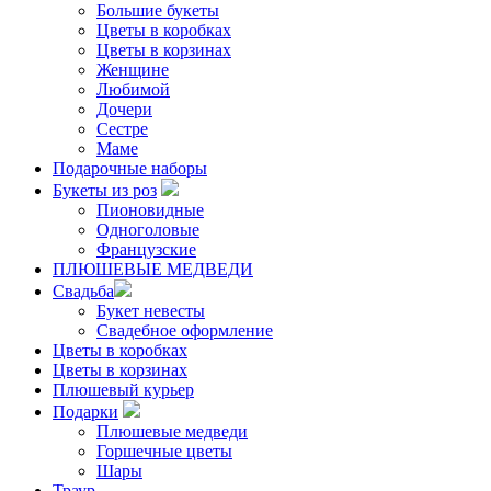
Большие букеты
Цветы в коробках
Цветы в корзинах
Женщине
Любимой
Дочери
Сестре
Маме
Подарочные наборы
Букеты из роз
Пионовидные
Одноголовые
Французские
ПЛЮШЕВЫЕ МЕДВЕДИ
Свадьба
Букет невесты
Свадебное оформление
Цветы в коробках
Цветы в корзинах
Плюшевый курьер
Подарки
Плюшевые медведи
Горшечные цветы
Шары
Траур