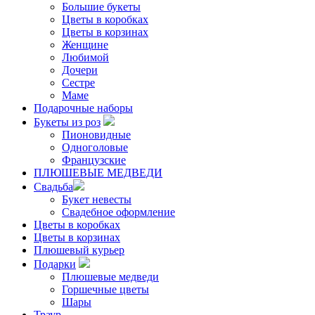
Большие букеты
Цветы в коробках
Цветы в корзинах
Женщине
Любимой
Дочери
Сестре
Маме
Подарочные наборы
Букеты из роз
Пионовидные
Одноголовые
Французские
ПЛЮШЕВЫЕ МЕДВЕДИ
Свадьба
Букет невесты
Свадебное оформление
Цветы в коробках
Цветы в корзинах
Плюшевый курьер
Подарки
Плюшевые медведи
Горшечные цветы
Шары
Траур