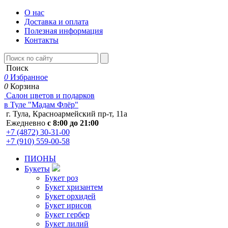
О нас
Доставка и оплата
Полезная информация
Контакты
Поиск
0
Избранное
0
Корзина
Салон цветов и подарков
в Туле "Мадам Флёр"
г. Тула, Красноармейский пр-т, 11а
Ежедневно
с 8:00 до 21:00
+7 (4872) 30-31-00
+7 (910) 559-00-58
ПИОНЫ
Букеты
Букет роз
Букет хризантем
Букет орхидей
Букет ирисов
Букет гербер
Букет лилий