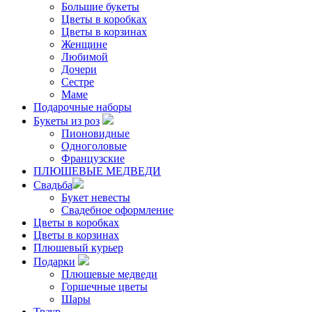
Большие букеты
Цветы в коробках
Цветы в корзинах
Женщине
Любимой
Дочери
Сестре
Маме
Подарочные наборы
Букеты из роз
Пионовидные
Одноголовые
Французские
ПЛЮШЕВЫЕ МЕДВЕДИ
Свадьба
Букет невесты
Свадебное оформление
Цветы в коробках
Цветы в корзинах
Плюшевый курьер
Подарки
Плюшевые медведи
Горшечные цветы
Шары
Траур