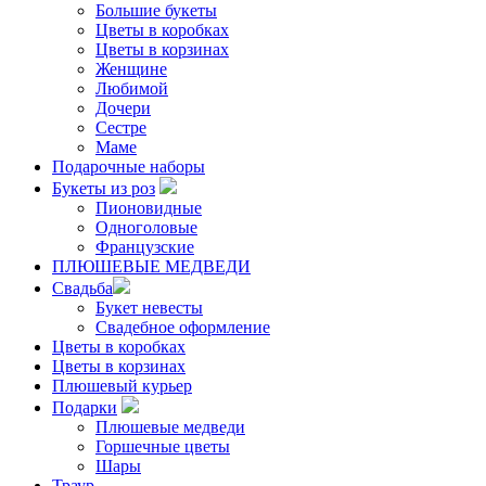
Большие букеты
Цветы в коробках
Цветы в корзинах
Женщине
Любимой
Дочери
Сестре
Маме
Подарочные наборы
Букеты из роз
Пионовидные
Одноголовые
Французские
ПЛЮШЕВЫЕ МЕДВЕДИ
Свадьба
Букет невесты
Свадебное оформление
Цветы в коробках
Цветы в корзинах
Плюшевый курьер
Подарки
Плюшевые медведи
Горшечные цветы
Шары
Траур