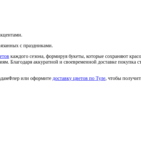
акцентами.
вязанных с праздниками.
етов
каждого сезона, формируя букеты, которые сохраняют крас
иям. Благодаря аккуратной и своевременной доставке покупка 
МадамФлер или оформите
доставку цветов по Туле
, чтобы получи