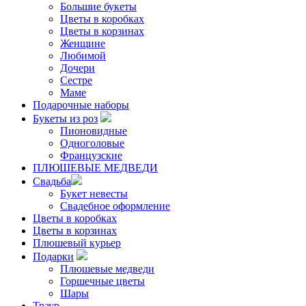
Большие букеты
Цветы в коробках
Цветы в корзинах
Женщине
Любимой
Дочери
Сестре
Маме
Подарочные наборы
Букеты из роз
Пионовидные
Одноголовые
Французские
ПЛЮШЕВЫЕ МЕДВЕДИ
Свадьба
Букет невесты
Свадебное оформление
Цветы в коробках
Цветы в корзинах
Плюшевый курьер
Подарки
Плюшевые медведи
Горшечные цветы
Шары
Траур