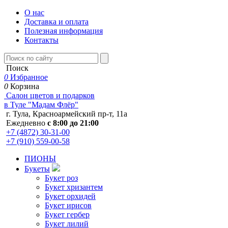
О нас
Доставка и оплата
Полезная информация
Контакты
Поиск
0
Избранное
0
Корзина
Салон цветов и подарков
в Туле "Мадам Флёр"
г. Тула, Красноармейский пр-т, 11а
Ежедневно
с 8:00 до 21:00
+7 (4872) 30-31-00
+7 (910) 559-00-58
ПИОНЫ
Букеты
Букет роз
Букет хризантем
Букет орхидей
Букет ирисов
Букет гербер
Букет лилий