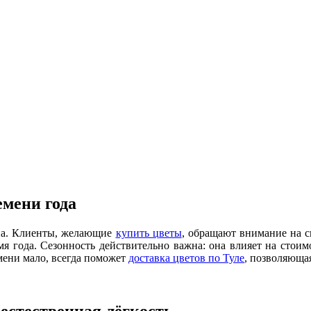
емени года
зона. Клиенты, желающие
купить цветы
, обращают внимание на св
 года. Сезонность действительно важна: она влияет на стоимо
мени мало, всегда поможет
доставка цветов по Туле
, позволяюща
 естественная лёгкость