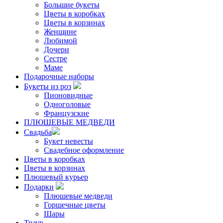
Большие букеты
Цветы в коробках
Цветы в корзинах
Женщине
Любимой
Дочери
Сестре
Маме
Подарочные наборы
Букеты из роз
Пионовидные
Одноголовые
Французские
ПЛЮШЕВЫЕ МЕДВЕДИ
Свадьба
Букет невесты
Свадебное оформление
Цветы в коробках
Цветы в корзинах
Плюшевый курьер
Подарки
Плюшевые медведи
Горшечные цветы
Шары
Траур