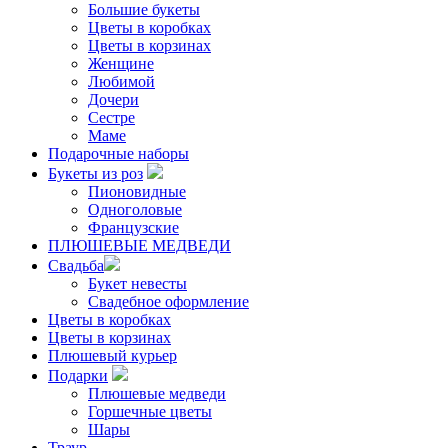
Большие букеты
Цветы в коробках
Цветы в корзинах
Женщине
Любимой
Дочери
Сестре
Маме
Подарочные наборы
Букеты из роз
Пионовидные
Одноголовые
Французские
ПЛЮШЕВЫЕ МЕДВЕДИ
Свадьба
Букет невесты
Свадебное оформление
Цветы в коробках
Цветы в корзинах
Плюшевый курьер
Подарки
Плюшевые медведи
Горшечные цветы
Шары
Траур