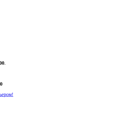
00
.
00
ьером!