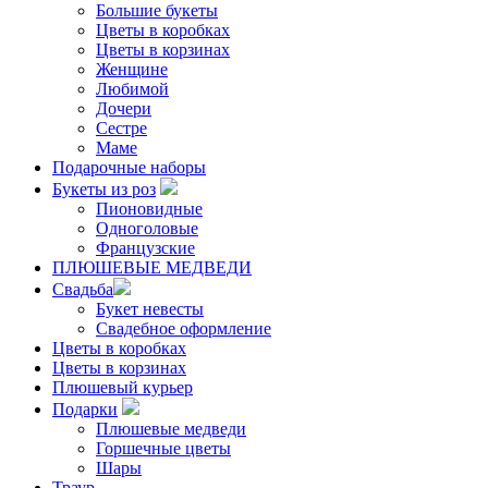
Большие букеты
Цветы в коробках
Цветы в корзинах
Женщине
Любимой
Дочери
Сестре
Маме
Подарочные наборы
Букеты из роз
Пионовидные
Одноголовые
Французские
ПЛЮШЕВЫЕ МЕДВЕДИ
Свадьба
Букет невесты
Свадебное оформление
Цветы в коробках
Цветы в корзинах
Плюшевый курьер
Подарки
Плюшевые медведи
Горшечные цветы
Шары
Траур