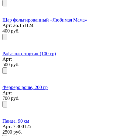
Шар фольгированный «Любимая Мама»
Арт: 26.151124
400 руб.
Рафаэлло, тортик (100 гр)
Арт:
500 руб.
Ферреро роше, 200 гр
Арт:
700 руб.
Панда, 90 см
Арт: 7.300125
2500 руб.