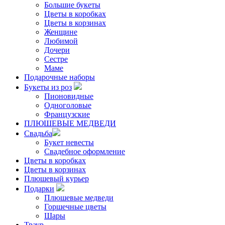
Большие букеты
Цветы в коробках
Цветы в корзинах
Женщине
Любимой
Дочери
Сестре
Маме
Подарочные наборы
Букеты из роз
Пионовидные
Одноголовые
Французские
ПЛЮШЕВЫЕ МЕДВЕДИ
Свадьба
Букет невесты
Свадебное оформление
Цветы в коробках
Цветы в корзинах
Плюшевый курьер
Подарки
Плюшевые медведи
Горшечные цветы
Шары
Траур